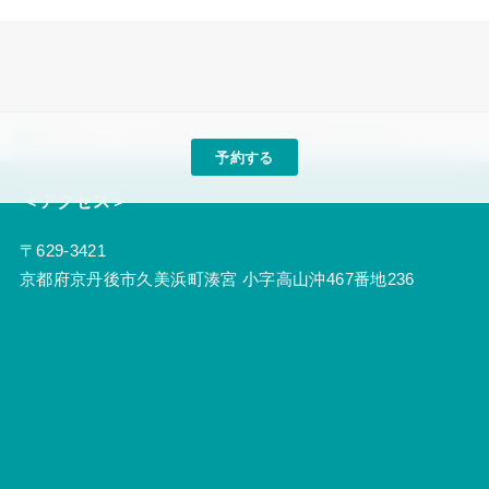
HOME
スタッフブログ
白銀のHygge BASE 雪解けが待ち遠しいです
予約する
＜アクセス＞
〒629-3421
京都府京丹後市久美浜町湊宮 小字高山沖467番地236