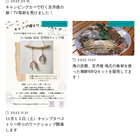
2022.09.10
キャンピングカーで行く京丹後の
旅！TV取材を受けました！
スタッフブログ
スタッフブログ
2022.11.01
海の京都、京丹後 地元の食材を使
った海鮮BBQセットを販売してま
す！
2022.11.01
11月１２日（土）キャンプタペス
トリー作りのワークショップ開催
します