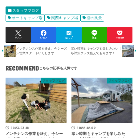
スタッフブログ
オートキャンプ場
関西キャンプ場
雪の風景
ポスト
シェア
はてブ
送る
Pocket
メンテナンス作業を終え、今シーズ
寒い時期もキャンプを楽しみたい！
ン営業スタートいたします
冬対策グッズ揃えております！
RECOMMEND
スタッフブログ
スタッフブログ
2023.03.18
2022.12.02
メンテナンス作業を終え、今シー
寒い時期もキャンプを楽しみた